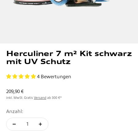
Herculiner 7 m² Kit schwarz
mit UV Schutz
4 Bewertungen
Angebot
209,90 €
inkl. MwSt. Gratis
Versand
ab 300 €*
Anzahl: