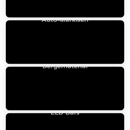
Auto-Markisen
Bergematerial
LED Bars