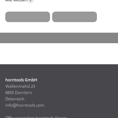
Caravan Salon
Live (Freiburg,
Düsseldorf (DE)
DE)
Mittlerweile vertreiben mehr als 100 Händler in
Deutschland, Österreich und der Schweiz unsere
Produkte. All unsere Händler können dich gerne beraten
und dir beim Einbau helfen. Finde jetzt den passenden
Händler in deiner Nähe.
Händler finden
horntools GmbH
Wallenmahd 23
6850 Dornbirn
Österreich
info@horntools.com
Öffnungszeiten horntools Stores