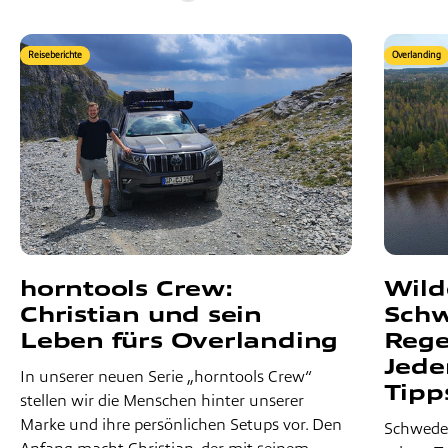
Reiseberichte
Overlanding
horntools Crew:
Wild
Christian und sein
Schw
Leben fürs Overlanding
Rege
Jede
In unserer neuen Serie „horntools Crew“
Tipp
stellen wir die Menschen hinter unserer
Marke und ihre persönlichen Setups vor. Den
Schweden