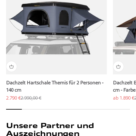
Dachzelt Hartschale Themis für 2 Personen -
Dachzelt E
140 cm
cm - Farb
Angebot
Regulärer Preis
Angebot
R
2.790 €
2.990,00 €
ab 1.890 €
Unsere Partner und
Auszeichnungen