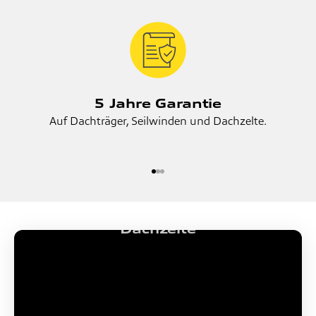
5 Jahre Garantie
Auf Dachträger, Seilwinden und Dachzelte.
Gehe zu Element 1
Gehe zu Element 2
Gehe zu Element 3
Dachzelte