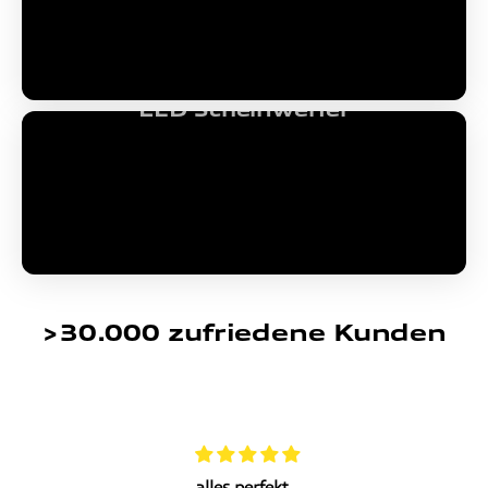
LED Scheinwerfer
>30.000 zufriedene Kunden
eht
alles perfekt