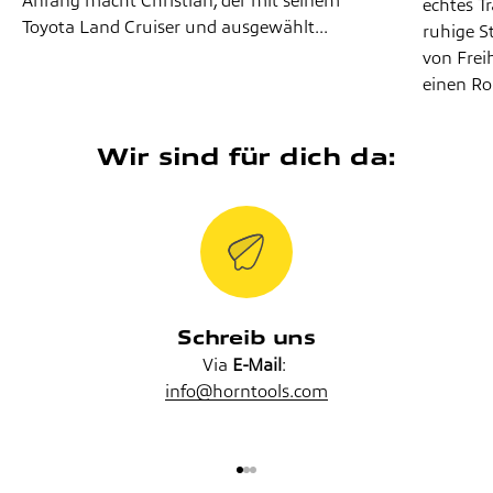
Anfang macht Christian, der mit seinem
echtes Tr
Toyota Land Cruiser und ausgewählt...
ruhige S
von Frei
einen Roa
Wir sind für dich da:
Schreib uns
Via
E-Mail
:
info@horntools.com
Gehe zu Element 1
Gehe zu Element 2
Gehe zu Element 3