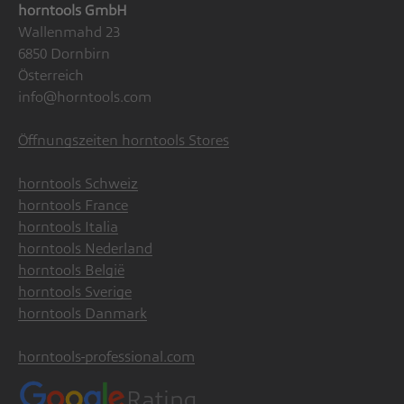
horntools GmbH
Wallenmahd 23
6850 Dornbirn
Österreich
info@horntools.com
Öffnungszeiten horntools Stores
horntools Schweiz
horntools France
horntools Italia
horntools Nederland
horntools België
horntools Sverige
horntools Danmark
horntools-professional.com
Rating