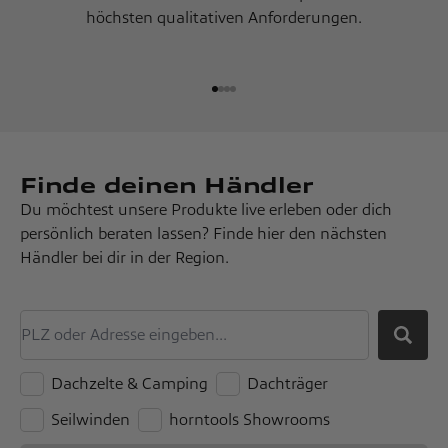
höchsten qualitativen Anforderungen.
Gehe zu Element 1
Gehe zu Element 2
Gehe zu Element 3
Gehe zu Element 4
Finde deinen Händler
Du möchtest unsere Produkte live erleben oder dich
persönlich beraten lassen? Finde hier den nächsten
Händler bei dir in der Region.