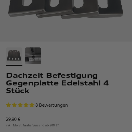
Dachzelt Befestigung
Gegenplatte Edelstahl 4
Stück
8 Bewertungen
Angebot
29,90 €
inkl. MwSt. Gratis
Versand
ab 300 €*