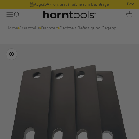
Zum Inhalt springen
August-Aktion: Gratis Tasche zum Dachträger
De
horntools
Navigationsmenü öffnen
Suche öffnen
Waren
Home
›
Ersatzteile
›
Dachzelt
›
Dachzelt Befestigung Gegenplatte Edelstahl 4 Stück
Bild vergrößern