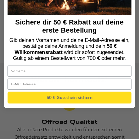
Good stuff
Bewertung konnte nicht übersetzt werden.
Sichere dir 50 € Rabatt auf deine
Versuchen Sie es später noch einmal
erste Bestellung
Gib deinen Vornamen und deine E-Mail-Adresse ein,
bestätige deine Anmeldung und dein
50 €
Willkommensrabatt
wird dir sofort zugesendet.
Gültig ab einem Bestellwert von 700 € oder mehr.
Warum horntools?
50 € Gutschein sichern
Offroad Qualität
Alle unsere Produkte wurden für den extremen
Offroadeinsatz entwickelt und entsprechen somit